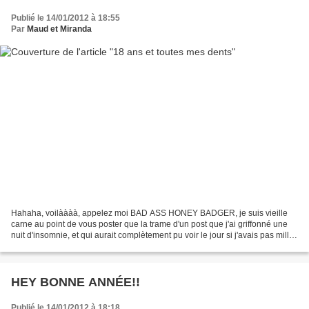
Publié le 14/01/2012 à 18:55
Par
Maud et Miranda
Hahaha, voilàààà, appelez moi BAD ASS HONEY BADGER, je suis vieille
carne au point de vous poster que la trame d'un post que j'ai griffonné une
nuit d'insomnie, et qui aurait complètement pu voir le jour si j'avais pas mille
autres trucs à faire moins...
HEY BONNE ANNÉE!!
Publié le 14/01/2012 à 18:18