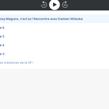
bey Maguire, c'est lui ! Rencontre avec Damien Witecka
e 6
e 5
e 4
e 3
s créatrices de la VF !
e 2
e 1
e Mektoub My Love arrive enfin ! Rencontre avec Shaïn Boumedine et Sal
i : après Toni en famille
elle réalise le bouleversant Dites lui que je l'aime